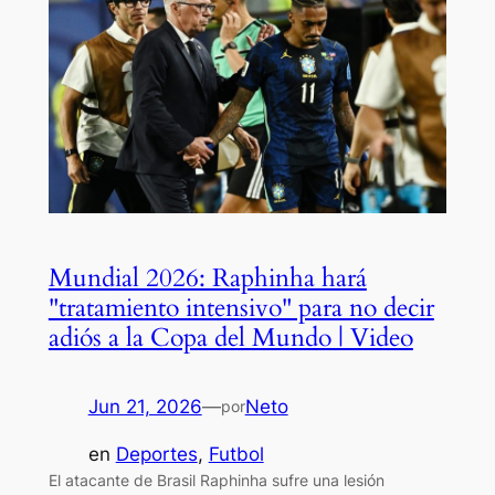
Mundial 2026: Raphinha hará
"tratamiento intensivo" para no decir
adiós a la Copa del Mundo | Video
Jun 21, 2026
—
Neto
por
en
Deportes
, 
Futbol
El atacante de Brasil Raphinha sufre una lesión