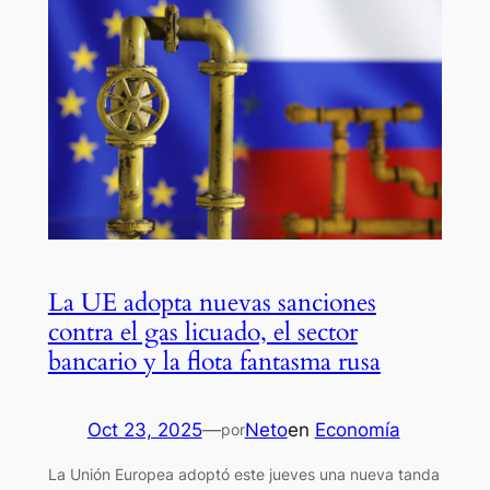
La UE adopta nuevas sanciones
contra el gas licuado, el sector
bancario y la flota fantasma rusa
Oct 23, 2025
—
Neto
en
Economía
por
La Unión Europea adoptó este jueves una nueva tanda