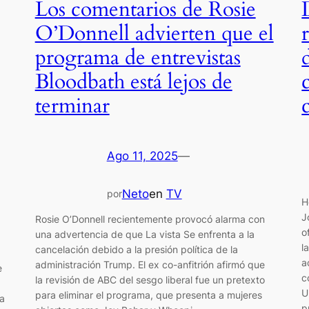
Los comentarios de Rosie
O’Donnell advierten que el
programa de entrevistas
Bloodbath está lejos de
terminar
Ago 11, 2025
—
Neto
en
TV
por
H
J
Rosie O’Donnell recientemente provocó alarma con
o
una advertencia de que La vista Se enfrenta a la
l
cancelación debido a la presión política de la
a
administración Trump. El ex co-anfitrión afirmó que
e
c
la revisión de ABC del sesgo liberal fue un pretexto
U
para eliminar el programa, que presenta a mujeres
ra
p