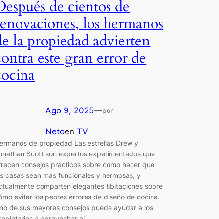
Después de cientos de
renovaciones, los hermanos
de la propiedad advierten
contra este gran error de
cocina
Ago 9, 2025
—
por
Neto
en
TV
ermanos de propiedad Las estrellas Drew y
onathan Scott son expertos experimentados que
frecen consejos prácticos sobre cómo hacer que
as casas sean más funcionales y hermosas, y
ctualmente comparten elegantes tibitaciones sobre
ómo evitar los peores errores de diseño de cocina.
no de sus mayores consejos puede ayudar a los
ropietarios a aprovechar al…