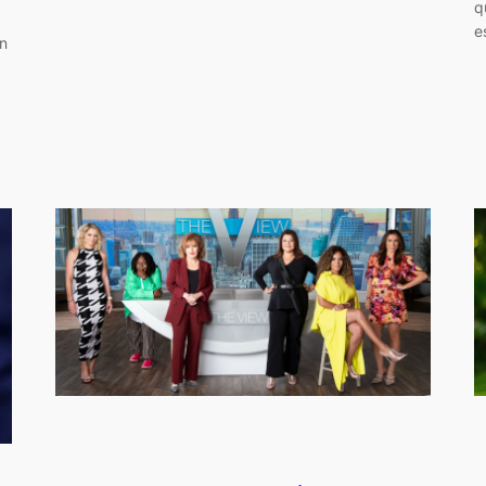
q
e
an