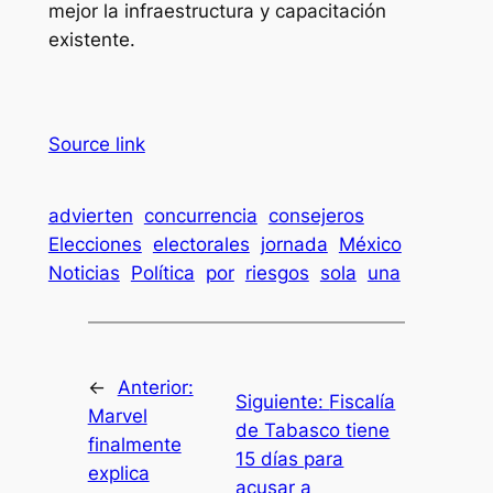
mejor la infraestructura y capacitación
existente.
Source link
advierten
concurrencia
consejeros
Elecciones
electorales
jornada
México
Noticias
Política
por
riesgos
sola
una
←
Anterior:
Siguiente:
Fiscalía
Marvel
de Tabasco tiene
finalmente
15 días para
explica
acusar a