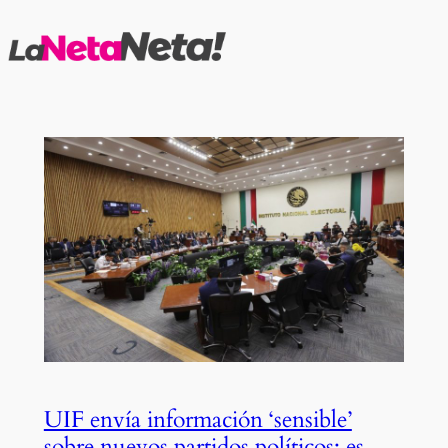
Saltar
al
contenido
UIF envía información ‘sensible’
sobre nuevos partidos políticos; es