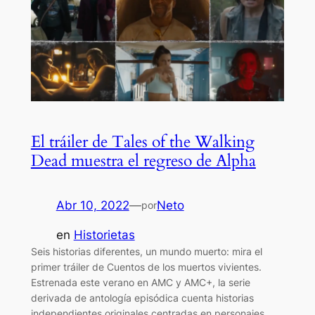
El tráiler de Tales of the Walking
Dead muestra el regreso de Alpha
Abr 10, 2022
—
Neto
por
en
Historietas
Seis historias diferentes, un mundo muerto: mira el
primer tráiler de Cuentos de los muertos vivientes.
Estrenada este verano en AMC y AMC+, la serie
derivada de antología episódica cuenta historias
independientes originales centradas en personajes