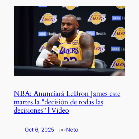
NBA: Anunciará LeBron James este
martes la "decisión de todas las
decisiones" | Video
Oct 6, 2025
—
Neto
por