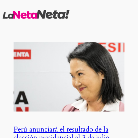
Saltar
al
contenido
Perú anunciará el resultado de la
elección presidencial el 3 de julio