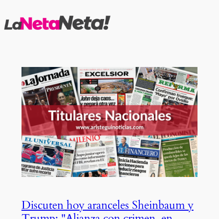
Saltar
al
contenido
Discuten hoy aranceles Sheinbaum y
Trump; "Alianza con crimen, en