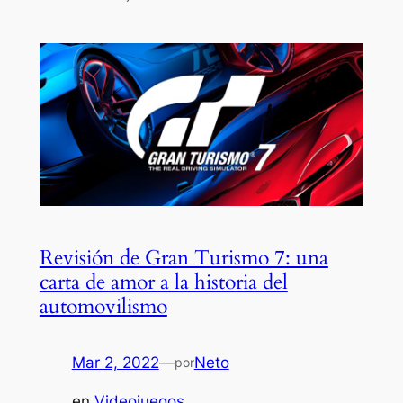
Revisión de Gran Turismo 7: una
carta de amor a la historia del
automovilismo
Mar 2, 2022
—
Neto
por
en
Videojuegos