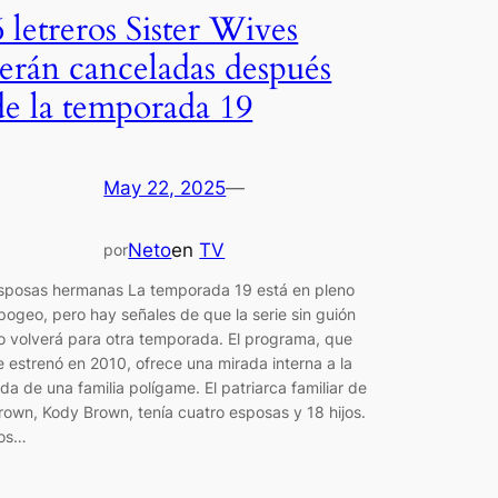
6 letreros Sister Wives
serán canceladas después
de la temporada 19
May 22, 2025
—
Neto
en
TV
por
sposas hermanas La temporada 19 está en pleno
pogeo, pero hay señales de que la serie sin guión
o volverá para otra temporada. El programa, que
e estrenó en 2010, ofrece una mirada interna a la
ida de una familia polígame. El patriarca familiar de
rown, Kody Brown, tenía cuatro esposas y 18 hijos.
os…