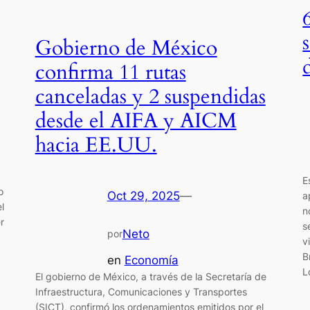
Gobierno de México
confirma 11 rutas
canceladas y 2 suspendidas
desde el AIFA y AICM
hacia EE.UU.
E
o
Oct 29, 2025
—
a
l
n
r
s
Neto
por
v
B
en
Economía
L
El gobierno de México, a través de la Secretaría de
Infraestructura, Comunicaciones y Transportes
(SICT), confirmó los ordenamientos emitidos por el