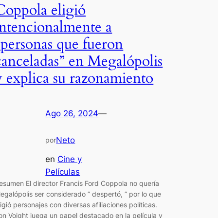
Coppola eligió
intencionalmente a
“personas que fueron
canceladas” en Megalópolis
y explica su razonamiento
Ago 26, 2024
—
Neto
por
en
Cine y
Películas
esumen El director Francis Ford Coppola no quería
egalópolis ser considerado ” despertó, ” por lo que
ligió personajes con diversas afiliaciones políticas.
on Voight juega un papel destacado en la película y