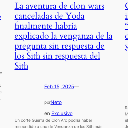
La aventura de clon wars
o
canceladas de Yoda
finalmente habría
explicado la venganza de la
pregunta sin respuesta de
los Sith sin respuesta del
Sith
ue
s
Feb 15, 2025
—
o
,
Neto
por
R
en
Exclusivo
M
e
Un corte Guerra de Clon Arc podría haber
J
respondido a uno de Venganza de los Sith más