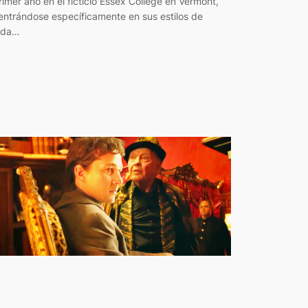
rimer año en el ficticio Essex College en Vermont,
entrándose específicamente en sus estilos de
ida…