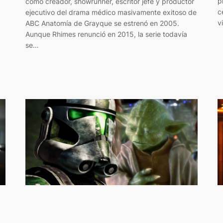
p
como creador, showrunner, escritor jefe y productor
c
ejecutivo del drama médico masivamente exitoso de
v
ABC Anatomía de Grayque se estrenó en 2005.
Aunque Rhimes renunció en 2015, la serie todavía
se…