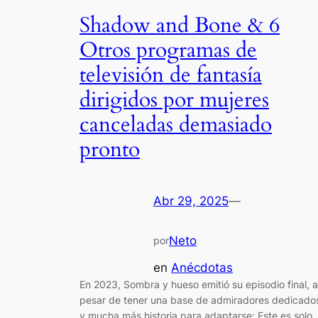
Shadow and Bone & 6
Otros programas de
televisión de fantasía
dirigidos por mujeres
canceladas demasiado
pronto
Abr 29, 2025
—
Neto
por
en
Anécdotas
En 2023, Sombra y hueso emitió su episodio final, a
pesar de tener una base de admiradores dedicado
y mucha más historia para adaptarse; Este es solo