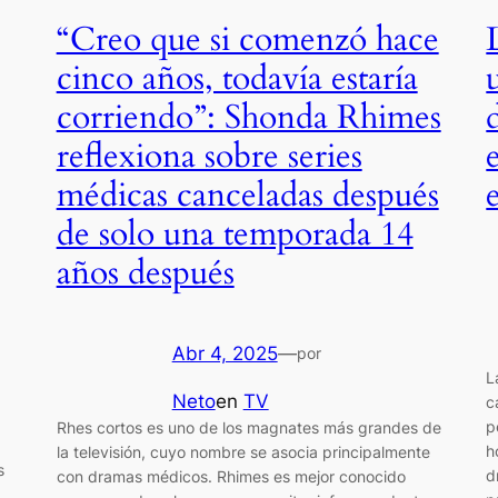
“Creo que si comenzó hace
cinco años, todavía estaría
corriendo”: Shonda Rhimes
reflexiona sobre series
médicas canceladas después
de solo una temporada 14
años después
Abr 4, 2025
—
por
L
Neto
en
TV
c
p
Rhes cortos es uno de los magnates más grandes de
h
la televisión, cuyo nombre se asocia principalmente
s
d
con dramas médicos. Rhimes es mejor conocido