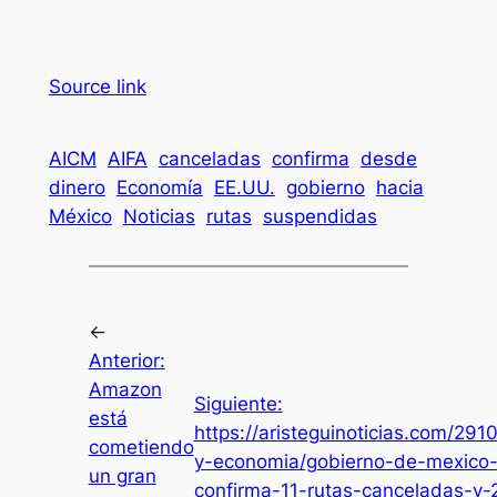
Source link
AICM
AIFA
canceladas
confirma
desde
dinero
Economía
EE.UU.
gobierno
hacia
México
Noticias
rutas
suspendidas
←
Anterior:
Amazon
Siguiente:
está
https://aristeguinoticias.com/291
cometiendo
y-economia/gobierno-de-mexico
un gran
confirma-11-rutas-canceladas-y-