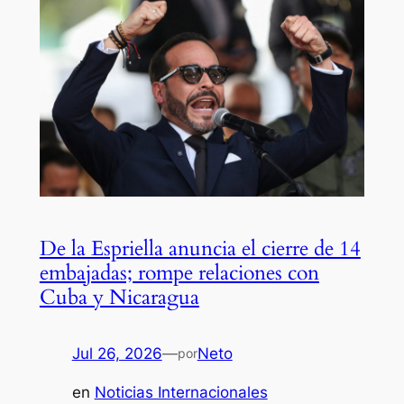
De la Espriella anuncia el cierre de 14
embajadas; rompe relaciones con
Cuba y Nicaragua
Jul 26, 2026
—
Neto
por
en
Noticias Internacionales