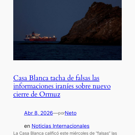
Casa Blanca tacha de falsas las
informaciones iraníes sobre nuevo
cierre de Ormuz
Abr 8, 2026
—
Neto
por
en
Noticias Internacionales
La Casa Blanca calificó este miércoles de “falsas” las