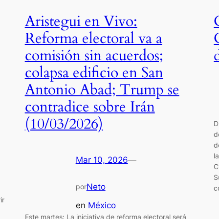
Aristegui en Vivo:
Reforma electoral va a
comisión sin acuerdos;
colapsa edificio en San
Antonio Abad; Trump se
contradice sobre Irán
(10/03/2026)
D
d
d
l
Mar 10, 2026
—
C
S
Neto
por
c
ir
en
México
Este martes: La iniciativa de reforma electoral será