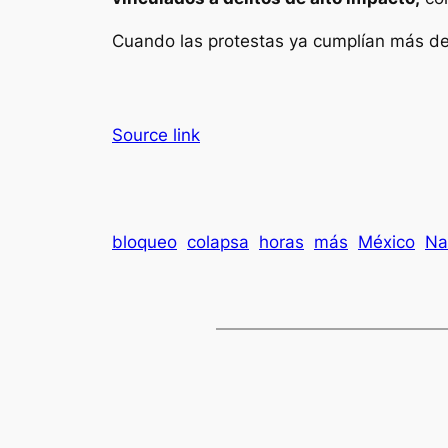
Cuando las protestas ya cumplían más de
Source link
bloqueo
colapsa
horas
más
México
Na