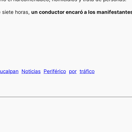
 siete horas,
un conductor encaró a los manifestante
ucalpan
Noticias
Periférico
por
tráfico