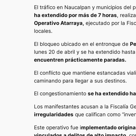
El tráfico en Naucalpan y municipios del 
ha extendido por más de 7 horas
, reali
Operativo Atarraya,
ejecutado por la Fis
locales.
El bloqueo ubicado en el entronque de
Pe
lunes 20 de abril y se ha extendido hast
encuentren prácticamente paradas.
El conflicto que mantiene estancadas via
caminando para llegar a sus destinos.
El congestionamiento
se ha extendido ha
Los manifestantes acusan a la Fiscalía G
irregularidades
que califican como “inven
Este operativo fue i
mplementado origina
vinculados a delitos de alto impacto,
com