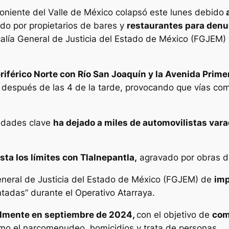
poniente del Valle de México colapsó este lunes debido
a
zado por propietarios de bares y
restaurantes para denun
calía General de Justicia del Estado de México (FGJEM) 
riférico Norte con Río San Joaquín y la Avenida Prim
a después de las 4 de la tarde, provocando que vías c
lidades clave
ha dejado a miles de automovilistas var
sta los límites con Tlalnepantla,
agravado por obras d
eneral de Justicia del Estado de México (FGJEM) de
imp
tadas” durante el Operativo Atarraya.
lmente en septiembre de 2024,
con el objetivo de
com
o el narcomenudeo, homicidios y trata de personas.