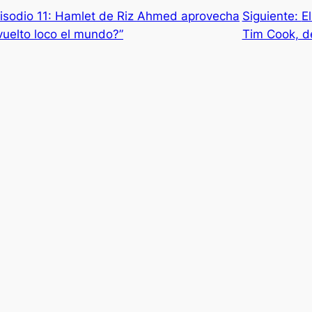
isodio 11: Hamlet de Riz Ahmed aprovecha
Siguiente:
El
vuelto loco el mundo?”
Tim Cook, d