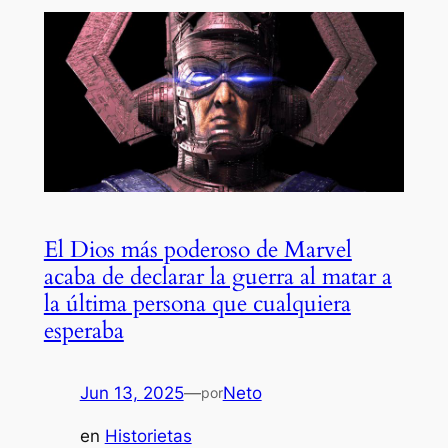
El Dios más poderoso de Marvel
acaba de declarar la guerra al matar a
la última persona que cualquiera
esperaba
Jun 13, 2025
—
Neto
por
en
Historietas