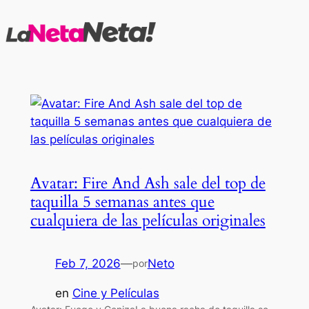
Saltar
al
contenido
Avatar: Fire And Ash sale del top de
taquilla 5 semanas antes que
cualquiera de las películas originales
Feb 7, 2026
—
Neto
por
en
Cine y Películas