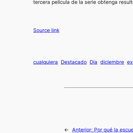
tercera película de la serie obtenga resu
Source link
cualquiera
Destacado
Día
diciembre
ex
←
Anterior:
Por qué la escu