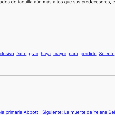
ltados de taquilla aún más altos que sus predecesores, 
clusivo
éxito
gran
haya
mayor
para
perdido
Selecto
ela primaria Abbott
Siguiente:
La muerte de Yelena Be