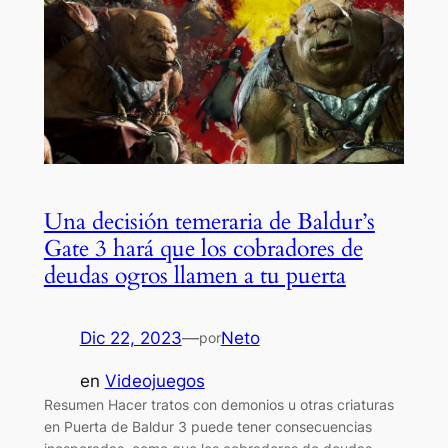
Una decisión temeraria de Baldur’s
Gate 3 hará que los cobradores de
deudas ogros llamen a tu puerta
Dic 22, 2023
—
Neto
por
en
Videojuegos
Resumen Hacer tratos con demonios u otras criaturas
en Puerta de Baldur 3 puede tener consecuencias