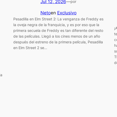
Jul 12, 2026
—
por
Neto
en
Exclusivo
Pesadilla en Elm Street 2: La venganza de Freddy es
la oveja negra de la franquicia, y es por eso que la
¡
primera secuela de Freddy es tan diferente del resto
t
de las películas. Llegó a los cines menos de un año
c
después del estreno de la primera película, Pesadilla
h
en Elm Street 2 se…
s
T
d
la