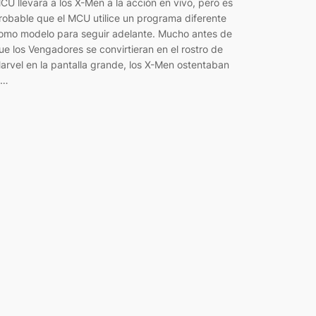
CU llevara a los X-Men a la acción en vivo, pero es
robable que el MCU utilice un programa diferente
omo modelo para seguir adelante. Mucho antes de
ue los Vengadores se convirtieran en el rostro de
arvel en la pantalla grande, los X-Men ostentaban
l…