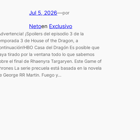
Jul 5, 2026
—
por
Neto
en
Exclusivo
Advertencia! ¡Spoilers del episodio 3 de la
emporada 3 de House of the Dragon, a
ontinuación!HBO Casa del Dragón Es posible que
aya tirado por la ventana todo lo que sabemos
obre el final de Rhaenyra Targaryen. Este Game of
hrones La serie precuela está basada en la novela
e George RR Martin. Fuego y…