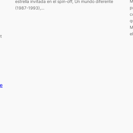
M
estrella invitada en el spin-off, Un mundo diferente
p
(1987-1993),…
c
q
M
e
t