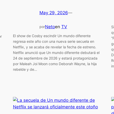
May 29, 2026
—
Neto
en
TV
por
S
q
El show de Cosby escindir Un mundo diferente
r
“
regresa este año con una nueva serie secuela en
g
Netflix, y se acaba de revelar la fecha de estreno.
q
Netflix anunció que Un mundo diferente debutará el
D
24 de septiembre de 2026 y estará protagonizada
R
por Maleah Joi Moon como Deborah Wayne, la hija
i
rebelde y de…