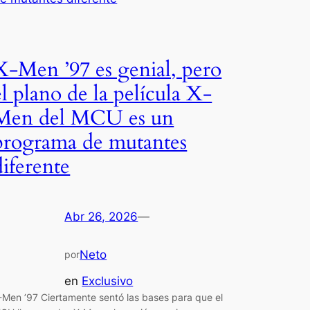
X-Men ’97 es genial, pero
el plano de la película X-
Men del MCU es un
programa de mutantes
diferente
Abr 26, 2026
—
Neto
por
en
Exclusivo
-Men ’97 Ciertamente sentó las bases para que el