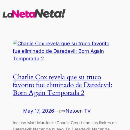
Saltar
al
contenido
Charlie Cox revela que su truco
favorito fue eliminado de Daredevil:
Born Again Temporada 2
May 17, 2026
—
Neto
en
TV
por
Incluso Matt Murdock (Charlie Cox) tiene sus límites en
Daredevil: Nacer de nuevo. En Daredevil: Nacer de