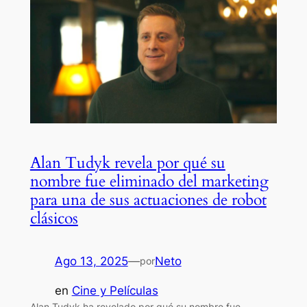
Alan Tudyk revela por qué su
nombre fue eliminado del marketing
para una de sus actuaciones de robot
clásicos
Ago 13, 2025
—
Neto
por
en
Cine y Películas
Alan Tudyk ha revelado por qué su nombre fue