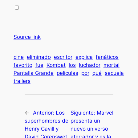
Source link
cine
eliminado
escritor
explica
fanáticos
favorito
fue
Kombat
los
luchador
mortal
Pantalla Grande
peliculas
por
qué
secuela
trailers
←
Anterior:
Los
Siguiente:
Marvel
superhombres de
presenta un
Henry Cavill y
nuevo universo
David Corenswet
aterrador y es la