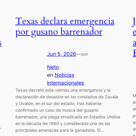
Texas declara emergencia
por gusano barrenador
s
Jun 5, 2026
—
por
Neto
en
Noticias
Internacionales
Texas decretó este viernes una emergencia y la
M
declaración de desastre en los condados de Zavala
d
y Uvalde, en el sur del estado, tras haberse
e
confirmado un caso de mosca del gusano
p
barrenador, una plaga erradicada en Estados Unidos
q
en la década de 1960 y considerada una de las
o
d
principales amenazas para la ganadería. El…
p