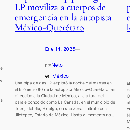
LP moviliza a cuerpos de
emergencia en la autopista
México-Querétaro
Ene 14, 2026
—
Neto
por
he
en
México
 y
Una pipa de gas LP explotó la noche del martes en
E
el kilómetro 80 de la autopista México–Querétaro, en
d
o
dirección a la Ciudad de México, a la altura del
O
as
paraje conocido como La Cañada, en el municipio de
a
Tepeji del Río, Hidalgo, en una zona limítrofe con
e
Jilotepec, Estado de México. Hasta el momento no…
N
M
d