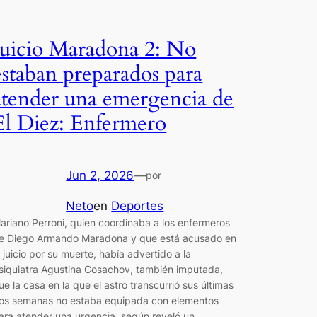
Juicio Maradona 2: No
estaban preparados para
atender una emergencia de
El Diez: Enfermero
Jun 2, 2026
—
por
Neto
en
Deportes
ariano Perroni, quien coordinaba a los enfermeros
e Diego Armando Maradona y que está acusado en
l juicio por su muerte, había advertido a la
siquiatra Agustina Cosachov, también imputada,
ue la casa en la que el astro transcurrió sus últimas
os semanas no estaba equipada con elementos
ara atender una urgencia, según reveló un…