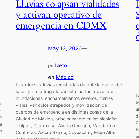
Lluvias colapsan vialidades
y activan operativo de
emergencia en CDMX
May 12, 2026
—
Neto
por
en
México
Las intensas lluvias registradas durante la noche del
lunes y la madrugada de este martes provocaron
L
inundaciones, encharcamientos severos, cierres
G
ó
viales, vehículos atrapados y movilización de
u
s
cuerpos de emergencia en distintas zonas de la
d
o
Ciudad de México, principalmente en las alcaldías
C
a
Tlalpan, Cuajimalpa, Álvaro Obregón, Magdalena
H
ó
Contreras, Azcapotzalco, Coyoacán y Milpa Alta.
c