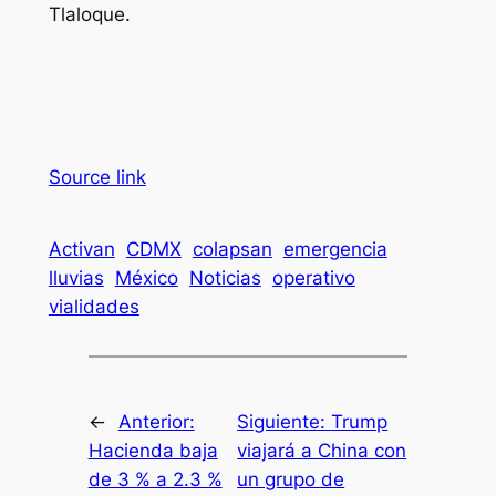
Tlaloque.
Source link
Activan
CDMX
colapsan
emergencia
lluvias
México
Noticias
operativo
vialidades
←
Anterior:
Siguiente:
Trump
Hacienda baja
viajará a China con
de 3 % a 2.3 %
un grupo de