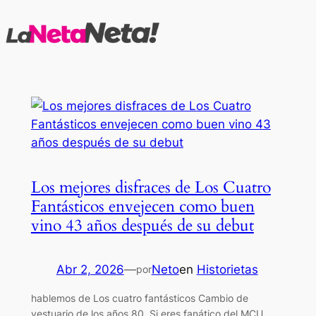
Saltar
al
contenido
Los mejores disfraces de Los Cuatro
Fantásticos envejecen como buen
vino 43 años después de su debut
Abr 2, 2026
—
Neto
en
Historietas
por
hablemos de Los cuatro fantásticos Cambio de
vestuario de los años 80. Si eres fanático del MCU,