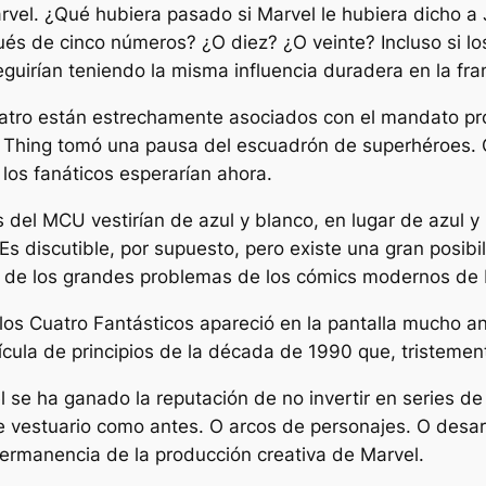
rvel. ¿Qué hubiera pasado si Marvel le hubiera dicho a
ués de cinco números? ¿O diez? ¿O veinte? Incluso si lo
guirían teniendo la misma influencia duradera en la fra
uatro están estrechamente asociados con el mandato pr
 Thing tomó una pausa del escuadrón de superhéroes. O
los fanáticos esperarían ahora.
s del MCU vestirían de azul y blanco, en lugar de azul y
 discutible, por supuesto, pero existe una gran posibi
 de los grandes problemas de los cómics modernos de 
e los Cuatro Fantásticos apareció en la pantalla mucho a
ícula de principios de la década de 1990 que, tristement
 se ha ganado la reputación de no invertir en series de
e vestuario como antes. O arcos de personajes. O desar
permanencia de la producción creativa de Marvel.