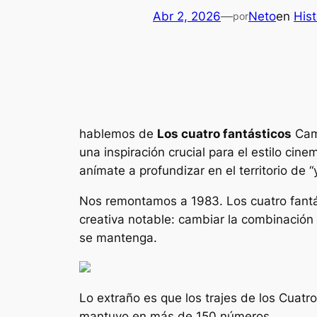
Abr 2, 2026
—
Neto
en
Hist
por
hablemos de
Los cuatro fantásticos
Camb
una inspiración crucial para el estilo cin
anímate a profundizar en el territorio de 
Nos remontamos a 1983.
Los cuatro fant
creativa notable: cambiar la combinación
se mantenga.
Lo extraño es que los trajes de los Cuat
mantuvo en más de 150 números.