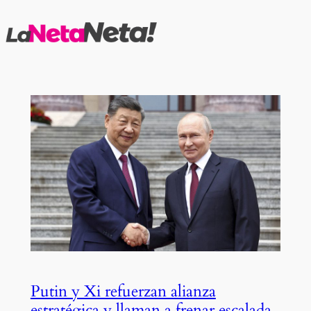
Saltar
al
contenido
Putin y Xi refuerzan alianza
estratégica y llaman a frenar escalada