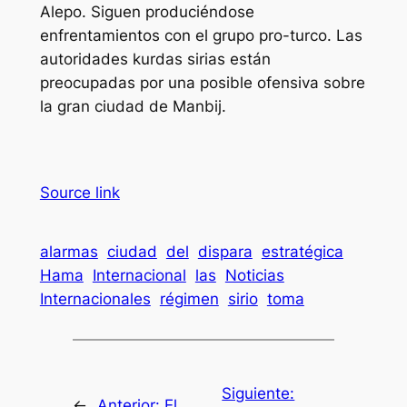
Alepo. Siguen produciéndose
enfrentamientos con el grupo pro-turco. Las
autoridades kurdas sirias están
preocupadas por una posible ofensiva sobre
la gran ciudad de Manbij.
Source link
alarmas
ciudad
del
dispara
estratégica
Hama
Internacional
las
Noticias
Internacionales
régimen
sirio
toma
Siguiente:
←
Anterior:
El