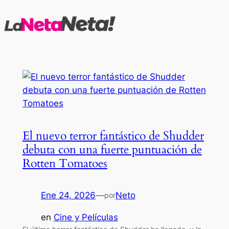
Saltar
al
contenido
El nuevo terror fantástico de Shudder
debuta con una fuerte puntuación de
Rotten Tomatoes
Ene 24, 2026
—
Neto
por
en
Cine y Películas