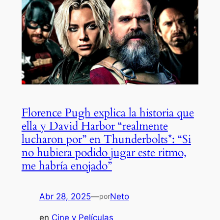
Florence Pugh explica la historia que
ella y David Harbor “realmente
lucharon por” en Thunderbolts*: “Si
no hubiera podido jugar este ritmo,
me habría enojado”
Abr 28, 2025
—
Neto
por
en
Cine y Películas