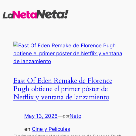
Saltar
al
contenido
East Of Eden Remake de Florence
Pugh obtiene el primer póster de
Netflix y ventana de lanzamiento
May 13, 2026
—
Neto
por
en
Cine y Películas