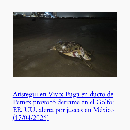
Aristegui en Vivo: Fuga en ducto de
Pemex provocó derrame en el Golfo;
EE. UU. alerta por jueces en México
(17/04/2026)