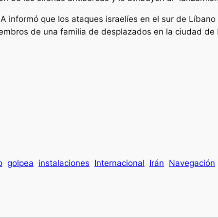
NA informó que los ataques israelíes en el sur de Líba
embros de una familia de desplazados en la ciudad de K
o
golpea
instalaciones
Internacional
Irán
Navegación