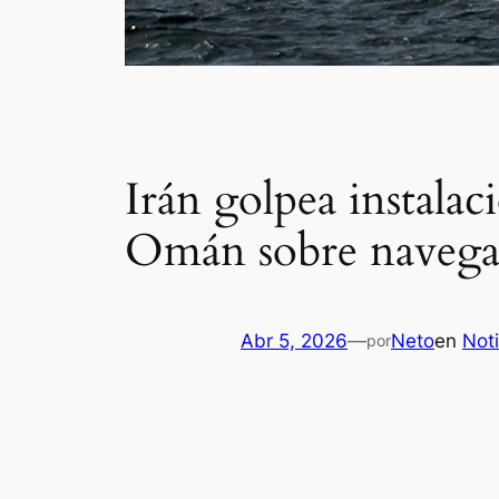
Irán golpea instalac
Omán sobre naveg
Abr 5, 2026
—
Neto
en
Noti
por