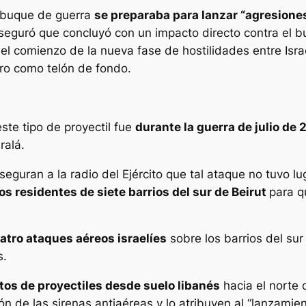
 buque de guerra
se preparaba para lanzar “agresiones 
seguró que concluyó con un impacto directo contra el bu
l comienzo de la nueva fase de hostilidades entre Israel 
ro como telón de fondo.
ste tipo de proyectil fue
durante la guerra de julio de 
ralá.
aseguran a la radio del Ejército que tal ataque no tuvo l
os residentes de siete barrios del sur de Beirut
para q
atro ataques aéreos israelíes
sobre los barrios del sur 
s.
os de proyectiles desde suelo libanés
hacia el norte d
ón de las sirenas antiaéreas y lo atribuyen al “lanzamient