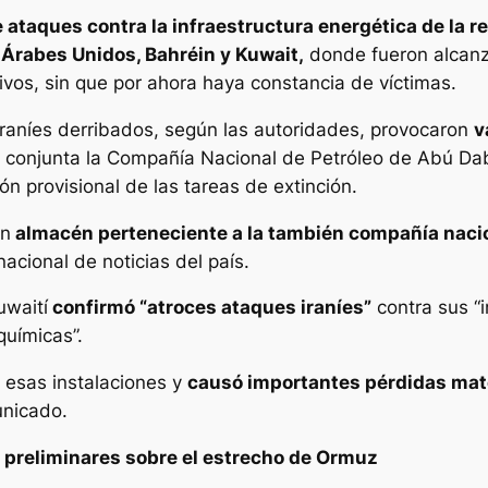
 ataques contra la infraestructura energética de la r
Árabes Unidos, Bahréin y Kuwait,
donde fueron alca
ivos, sin que por ahora haya constancia de víctimas.
 iraníes derribados, según las autoridades, provocaron
v
 conjunta la Compañía Nacional de Petróleo de Abú Dabi
n provisional de las tareas de extinción.
un
almacén perteneciente a la también compañía naci
acional de noticias del país.
uwaití
confirmó “atroces ataques iraníes”
contra sus “i
químicas”.
 esas instalaciones y
causó importantes pérdidas mater
unicado.
preliminares sobre el estrecho de Ormuz