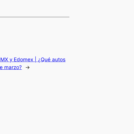
DMX y Edomex | ¿Qué autos
de marzo?
→