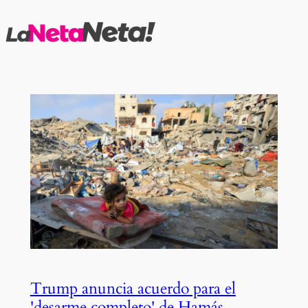
Saltar
al
contenido
Trump anuncia acuerdo para el
'desarme completo' de Hamás