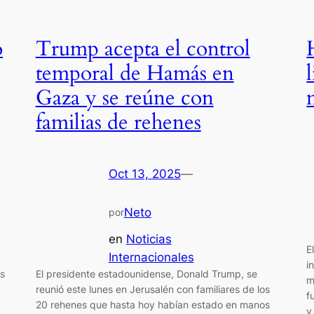
o
Trump acepta el control
temporal de Hamás en
Gaza y se reúne con
familias de rehenes
Oct 13, 2025
—
Neto
por
en
Noticias
E
Internacionales
i
os
El presidente estadounidense, Donald Trump, se
m
reunió este lunes en Jerusalén con familiares de los
f
20 rehenes que hasta hoy habían estado en manos
y