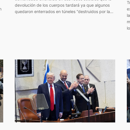
T
devolución de los cuerpos tardará ya que algunos
n
e
quedaron enterrados en túneles “destruidos por la…
l
m
l