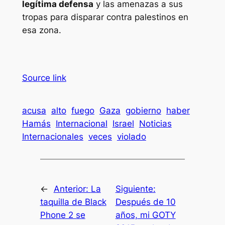
legítima defensa
y las amenazas a sus
tropas para disparar contra palestinos en
esa zona.
Source link
acusa
alto
fuego
Gaza
gobierno
haber
Hamás
Internacional
Israel
Noticias
Internacionales
veces
violado
←
Anterior:
La
Siguiente:
taquilla de Black
Después de 10
Phone 2 se
años, mi GOTY