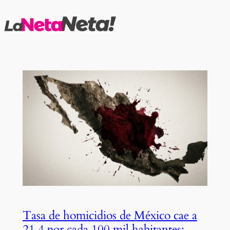
Saltar
al
contenido
Tasa de homicidios de México cae a
21.4 por cada 100 mil habitantes: