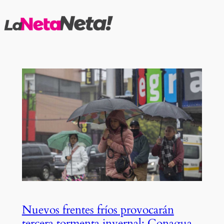
Saltar
al
contenido
Nuevos frentes fríos provocarán
tercera tormenta invernal: Conagua