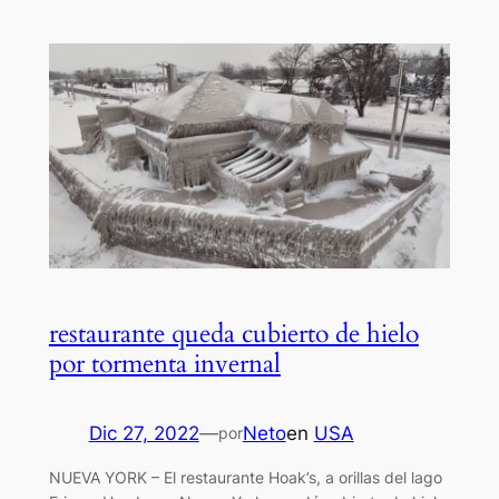
restaurante queda cubierto de hielo
por tormenta invernal
Dic 27, 2022
—
Neto
en
USA
por
NUEVA YORK – El restaurante Hoak’s, a orillas del lago