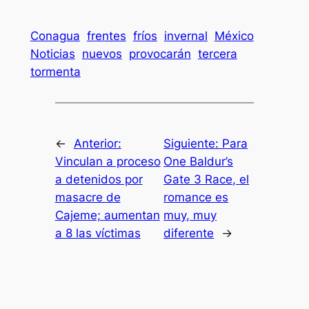
Conagua
frentes
fríos
invernal
México
Noticias
nuevos
provocarán
tercera
tormenta
←
Anterior:
Siguiente:
Para
Vinculan a proceso
One Baldur’s
a detenidos por
Gate 3 Race, el
masacre de
romance es
Cajeme; aumentan
muy, muy
a 8 las víctimas
diferente
→