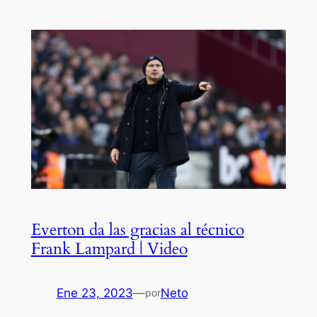
Everton da las gracias al técnico
Frank Lampard | Video
Ene 23, 2023
—
Neto
por