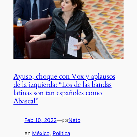
Ayuso, choque con Vox y aplausos
de la izquierda: “Los de las bandas
latinas son tan españoles como
Abascal”
Feb 10, 2022
—
Neto
por
en
México
, 
Politica