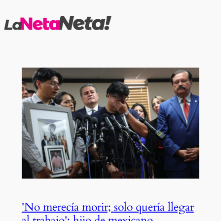
Saltar
al
contenido
'No merecía morir; solo quería llegar
al trabajo': hijo de mexicano