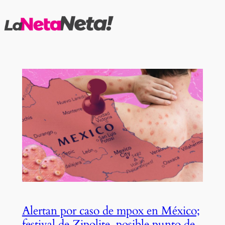
Saltar
al
contenido
Alertan por caso de mpox en México;
festival de Zipolite, posible punto de