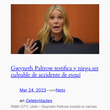
Gwyneth Paltrow testifica y niega ser
culpable de accidente de esquí
Mar 24, 2023
—
Neto
por
en
Celebridades
PARK CITY, Utah – Gwyneth Paltrow insistió el viernes