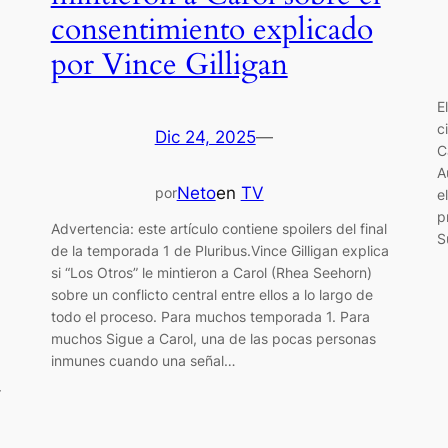
consentimiento explicado
por Vince Gilligan
E
c
Dic 24, 2025
—
C
A
Neto
en
TV
por
e
p
Advertencia: este artículo contiene spoilers del final
S
de la temporada 1 de Pluribus.Vince Gilligan explica
si “Los Otros” le mintieron a Carol (Rhea Seehorn)
sobre un conflicto central entre ellos a lo largo de
todo el proceso. Para muchos temporada 1. Para
muchos Sigue a Carol, una de las pocas personas
inmunes cuando una señal…
r