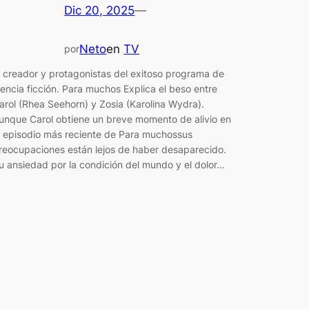
Dic 20, 2025
—
Neto
en
TV
por
l creador y protagonistas del exitoso programa de
iencia ficción. Para muchos Explica el beso entre
arol (Rhea Seehorn) y Zosia (Karolina Wydra).
unque Carol obtiene un breve momento de alivio en
l episodio más reciente de Para muchossus
reocupaciones están lejos de haber desaparecido.
u ansiedad por la condición del mundo y el dolor…