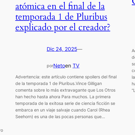
atómica en el final de la
temporada 1 de Pluribus
explicado por el creador?
Dic 24, 2025
—
A
d
s
Neto
en
TV
por
c
Advertencia: este artículo contiene spoilers del final
l
de la temporada 1 de Pluribus.Vince Gilligan
h
comenta sobre lo más extravagante que Los Otros
“
han hecho hasta ahora Para muchos. La primera
temporada de la exitosa serie de ciencia ficción se
embarca en un viaje salvaje cuando Carol (Rhea
Seehorn) es una de las pocas personas que…
vo