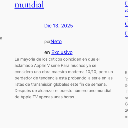
mundial
Dic 13, 2025
—
ra
Neto
por
en
Exclusivo
La mayoría de los críticos coinciden en que el
aclamado AppleTV serie Para muchos ya se
considera una obra maestra moderna 10/10, pero un
R
perdedor de tendencia está probando la serie en las
“
listas de transmisión globales este fin de semana.
d
Después de alcanzar el puesto número uno mundial
T
de Apple TV apenas unas horas…
s
G
2
m