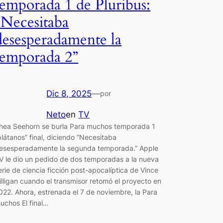
temporada 1 de Pluribus:
“Necesitaba
desesperadamente la
temporada 2”
Dic 8, 2025
—
por
Neto
en
TV
hea Seehorn se burla Para muchos temporada 1
plátanos” final, diciendo “Necesitaba
esesperadamente la segunda temporada.” Apple
V le dio un pedido de dos temporadas a la nueva
erie de ciencia ficción post-apocalíptica de Vince
illigan cuando el transmisor retomó el proyecto en
022. Ahora, estrenada el 7 de noviembre, la Para
uchos El final…