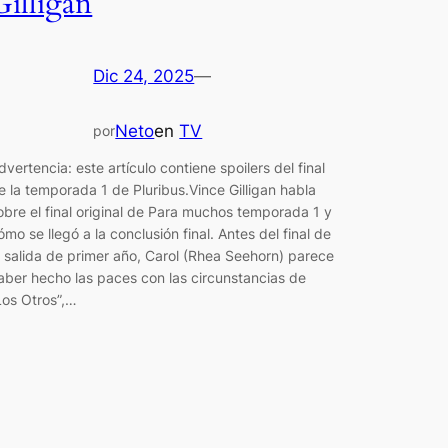
Gilligan
Dic 24, 2025
—
Neto
en
TV
por
dvertencia: este artículo contiene spoilers del final
e la temporada 1 de Pluribus.Vince Gilligan habla
obre el final original de Para muchos temporada 1 y
ómo se llegó a la conclusión final. Antes del final de
a salida de primer año, Carol (Rhea Seehorn) parece
aber hecho las paces con las circunstancias de
Los Otros”,…