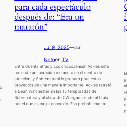
para cada espectáculo
después de: “Era un
maratón”
Jul 9, 2025
—
por
Neto
en
TV
Entre Cuenta atrás y Los chicosJensen Ackles está
teniendo un merecido momento en el centro de
E
atención, y Sobrenatural lo preparó para estos
g
proyectos de una manera importante. Ackles retrató
a
CU
a Dean Winchester en las 15 temporadas de
r
Sobrenaturaly el show de CW sigue siendo el título
p
a
por el que es mejor conocido. Eso probablemente…
r
p