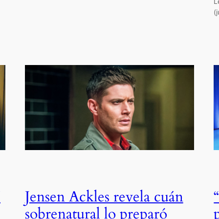
L
(
U
Jensen Ackles revela cuán
sobrenatural lo preparó