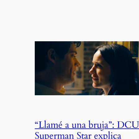
“Llamé a una bruja”: DC
Superman Star explica