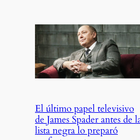
El último papel televisivo
de James Spader antes de l
lista negra lo preparó