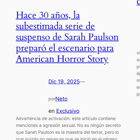
Hace 30 años, la
subestimada serie de
suspenso de Sarah Paulson
e
preparó el escenario para
v
American Horror Story
s
p
é
m
Dic 19, 2025
—
e
p
Neto
por
en
Exclusivo
Advertencia de activación: este artículo contiene
menciones a agresión sexual. No es ningún secreto
que Sarah Paulson es la maestra del terror, pero lo
que quizás no sepas es que se inició en el género