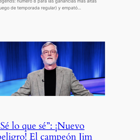
egends: número 8 para las ganancias más altas
juego de temporada regular) y empató…
“Sé lo que sé”: ¡Nuevo
peligro! El campeón Jim