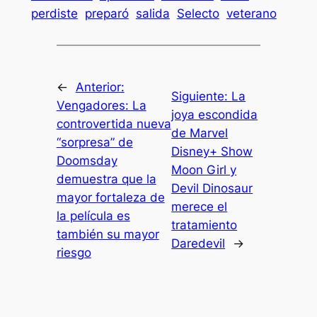
perdiste
preparó
salida
Selecto
veterano
←
Anterior:
Siguiente:
La
Vengadores: La
joya escondida
controvertida nueva
de Marvel
“sorpresa” de
Disney+ Show
Doomsday
Moon Girl y
demuestra que la
Devil Dinosaur
mayor fortaleza de
merece el
la película es
tratamiento
también su mayor
Daredevil
→
riesgo