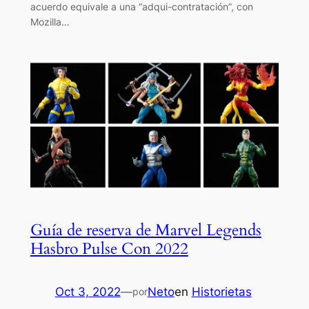
acuerdo equivale a una “adqui-contratación”, con
Mozilla…
Guía de reserva de Marvel Legends
Hasbro Pulse Con 2022
Oct 3, 2022
—
Neto
en
Historietas
por