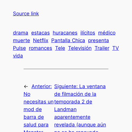
Source link
drama
estacas
huracanes
ilícitos
médico
muerte
Netflix
Pantalla Chica
presenta
Pulse
romances
Tele
Televisión
Trailer
TV
vida
←
Anterior:
Siguiente:
La ventana
No
de filmación de la
necesitas un
temporada 2 de
mod de
Landman
barra de
aparentemente
salud para
revelada (aunque aún