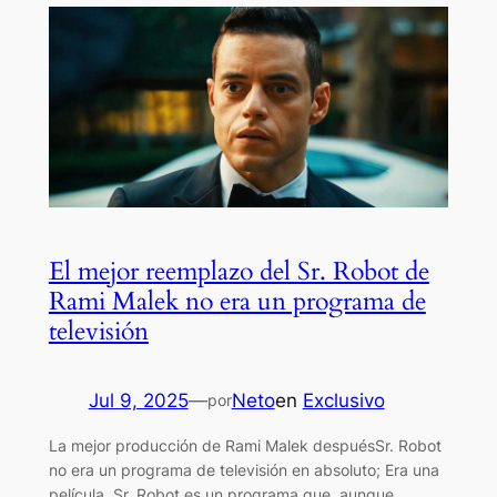
El mejor reemplazo del Sr. Robot de
Rami Malek no era un programa de
televisión
Jul 9, 2025
—
Neto
en
Exclusivo
por
La mejor producción de Rami Malek despuésSr. Robot
no era un programa de televisión en absoluto; Era una
película. Sr. Robot es un programa que, aunque