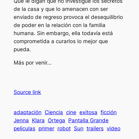
Que le digan que no investigue los secretos
de la casa y que lo amenacen con ser
enviado de regreso provoca el desequilibrio
de poder en la relación con la familia
humana. Sin embargo, ella todavía está
comprometida a curarlos lo mejor que
pueda.
Más por venir…
Source link
adaptación
Ciencia
cine
exitosa
ficción
Jenna
Klara
Ortega
Pantalla Grande
peliculas
primer
robot
Sun
trailers
video