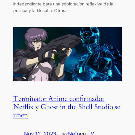
independiente para una exploración reflexiva de la
política y la filosofía. Otras…
Terminator Anime confirmado:
Netflix y Ghost in the Shell Studio se
unen
Nov 12, 2023
—
Neto
en
TV
por