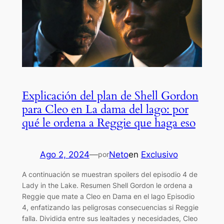
Explicación del plan de Shell Gordon
para Cleo en La dama del lago: por
qué le ordena a Reggie que haga eso
Ago 2, 2024
—
Neto
en
Exclusivo
por
A continuación se muestran spoilers del episodio 4 de
Lady in the Lake. Resumen Shell Gordon le ordena a
Reggie que mate a Cleo en Dama en el lago Episodio
4, enfatizando las peligrosas consecuencias si Reggie
falla. Dividida entre sus lealtades y necesidades, Cleo